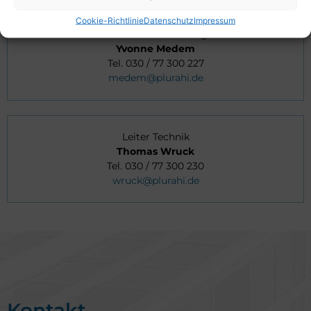
Cookie-Richtlinie
Datenschutz
Impressum
Bereich Buchhaltung
Yvonne Medem
Tel. 030 / 77 300 227
medem@plurahi.de
Leiter Technik
Thomas Wruck
Tel. 030 / 77 300 230
wruck@plurahi.de
Kontakt