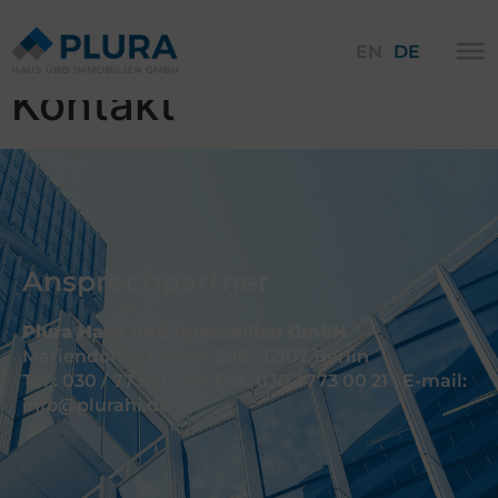
EN
DE
Kontakt
Ansprechpartner
Plura Haus und Immobilien GmbH
Mariendorfer Damm 298 · 12107 Berlin
Tel.: 030 / 773 00 20 · Fax: 030 / 773 00 21 · E-mail:
info@plurahi.de