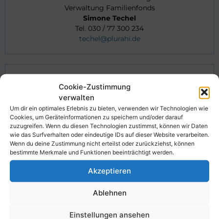
Verwaltung Familienfonds
Simone Techel
Tel. 030 / 77 300 234
techel@plurahi.de
Bereich WEG-Verwaltung
Cookie-Zustimmung
Bereich SEV-Verwaltung
verwalten
Stefan Guntowski
Um dir ein optimales Erlebnis zu bieten, verwenden wir Technologien wie
Tel. 030 / 77 300 233
Cookies, um Geräteinformationen zu speichern und/oder darauf
guntowski@plurahi.de
zuzugreifen. Wenn du diesen Technologien zustimmst, können wir Daten
wie das Surfverhalten oder eindeutige IDs auf dieser Website verarbeiten.
Wenn du deine Zustimmung nicht erteilst oder zurückziehst, können
bestimmte Merkmale und Funktionen beeinträchtigt werden.
Bereich Mietverwaltung
Akzeptieren
Zuständigkeit Auszubildende
Katrin Wedemeier
Tel. 030 / 77 300 235
Ablehnen
wedemeier@plurahi.de
Einstellungen ansehen